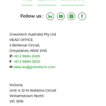
Follow us :
LinkedIn
YouTube
Instagram
Facebook
Gravotech Australia Pty Ltd
HEAD OFFICE
2 Bellevue Circuit,
Greystanes, NSW 2145
✆
+61 2 9684 2400
F
+61 2 9684 2500
✉
sales.au@gravotech.com
Victoria
Unit 4, 12-14 Robbins Circuit
Williamstown North
VIC 3016